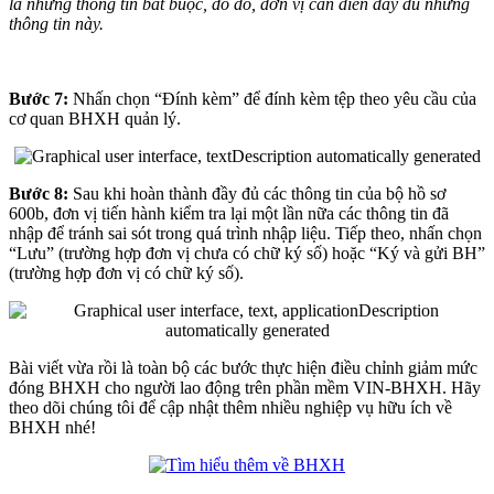
là những thông tin bắt buộc, do đó, đơn vị cần điền đầy đủ những
thông tin này.
Bước 7:
Nhấn chọn “Đính kèm” để đính kèm tệp theo yêu cầu của
cơ quan BHXH quản lý.
Bước 8:
Sau khi hoàn thành đầy đủ các thông tin của bộ hồ sơ
600b, đơn vị tiến hành kiểm tra lại một lần nữa các thông tin đã
nhập để tránh sai sót trong quá trình nhập liệu. Tiếp theo, nhấn chọn
“Lưu” (trường hợp đơn vị chưa có chữ ký số) hoặc “Ký và gửi BH”
(trường hợp đơn vị có chữ ký số).
Bài viết vừa rồi là toàn bộ các bước thực hiện điều chỉnh giảm mức
đóng BHXH cho người lao động trên phần mềm VIN-BHXH. Hãy
theo dõi chúng tôi để cập nhật thêm nhiều nghiệp vụ hữu ích về
BHXH nhé!