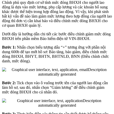
Chính phủ quy định cơ sở tính mức đóng BHXH cho người lao
động là dựa vào mức lương, phụ cấp lương và các khoản bổ sung
khác được thể hiện trong hợp đồng lao động. Vì vậy, khi phát sinh
bất kỳ vấn đề nào làm giảm mức lương theo hợp đồng của người lao
động thì đơn vị cần khai báo và điều chỉnh mức đóng BHXH cho
cơ quan BHXH quản lý.
Dưới đây là hướng dẫn chi tiết các bước điều chỉnh giảm mức đóng
BHXH trên phần mềm Bảo hiểm điện tử VIN-BHXH.
Bước 1:
Nhấn chọn biểu tượng dấu “+” tương ứng với phần nội
dung 600b để tạo mới hồ sơ: Báo tăng, báo giảm, điều chỉnh mức
đóng BHXH, BHYT, BHTN, BHTNLĐ, BNN (Điều chỉnh chức
danh, mức đóng).
Bước 2:
Tick chọn vào ô vuông trước tên của người lao động cần
làm hồ sơ, sau đó, nhấn chọn “Giảm lương” để điều chỉnh giảm
mức đóng BHXH cho cá nhân đó.
Bước 3:
Thực hiện điền các thông tin cần thiết được hệ thống yêu