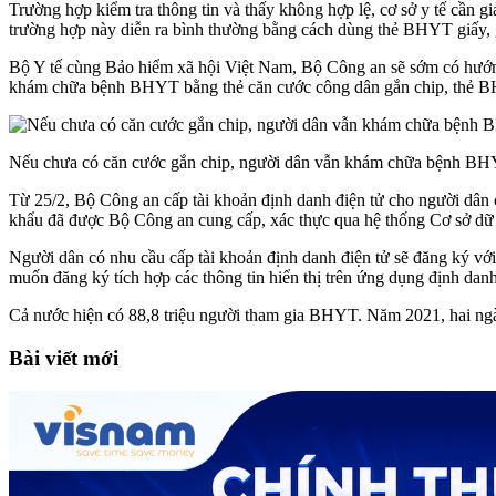
Trường hợp kiểm tra thông tin và thấy không hợp lệ, cơ sở y tế cần
trường hợp này diễn ra bình thường bằng cách dùng thẻ BHYT giấy, g
Bộ Y tế cùng Bảo hiểm xã hội Việt Nam, Bộ Công an sẽ sớm có hướng 
khám chữa bệnh BHYT bằng thẻ căn cước công dân gắn chip, thẻ 
Nếu chưa có căn cước gắn chip, người dân vẫn khám chữa bệnh BH
Từ 25/2, Bộ Công an cấp tài khoản định danh điện tử cho người dân 
khẩu đã được Bộ Công an cung cấp, xác thực qua hệ thống Cơ sở dữ l
Người dân có nhu cầu cấp tài khoản định danh điện tử sẽ đăng ký với
muốn đăng ký tích hợp các thông tin hiển thị trên ứng dụng định dan
Cả nước hiện có 88,8 triệu người tham gia BHYT. Năm 2021, hai ngành
Bài viết mới