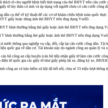
 giải thích rõ cho người bệnh biết tình trạng của thẻ BHYT trên căn c
iấy tờ tùy thân có ảnh và áp dụng với người chưa có căn cước công d
dẫn cụ thể về kỹ thuật để các cơ sở khám chữa bệnh toàn quốc thực hi
BHYT giấy hoặc dùng ảnh thẻ BHYT trên ứng dụng VssID.
YT bình thường bằng thẻ giấy hoặc ảnh thẻ BHYT trên ứng dụng Vs
cả nước thông qua nghiệp vụ cấp, đổi, cấp lại căn cước công dân. Tài
iệu quốc gia về dân cư. Tài khoản này do ngành công an quản lý và x
 cán bộ công an cấp huyện (cán bộ tiếp nhận giấy tờ làm căn cước công
h điện tử quốc gia các giấy tờ như giấy phép lái xe, đăng ký xe, BHXH
 công an và bảo hiểm xã hội đã kết nối, chia sẻ 33 triệu lượt thông t