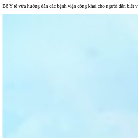
Bộ Y tế vừa hướng dẫn các bệnh viện công khai cho người dân biết