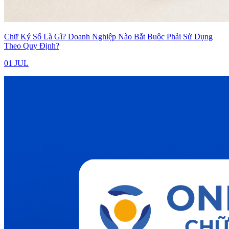
Chữ Ký Số Là Gì? Doanh Nghiệp Nào Bắt Buộc Phải Sử Dụng
Theo Quy Định?
01 JUL