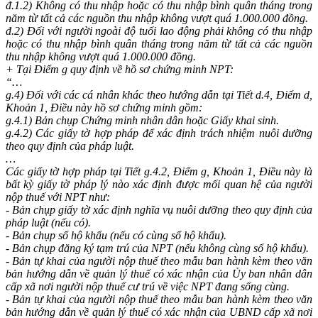
đ.1.2) Không có thu nhập hoặc có thu nhập bình quân tháng trong
năm từ tất cả các nguồn thu nhập không vượt quá 1.000.000 đồng.
đ.2) Đối với người ngoài độ tuổi lao động phải không có thu nhập
hoặc có thu nhập bình quân tháng trong năm từ tất cả các nguồn
thu nhập không vượt quá 1.000.000 đồng.
+ Tại Điểm g quy định về hồ sơ chứng minh NPT:
“…
g.4) Đối với các cá nhân khác theo hướng dẫn tại Tiết d.4, Điểm d,
Khoản 1, Điều này hồ sơ chứng minh gồm:
g.4.1) Bản chụp Chứng minh nhân dân hoặc Giấy khai sinh.
g.4.2) Các giấy tờ hợp pháp để xác định trách nhiệm nuôi dưỡng
theo quy định của pháp luật.
…
Các giấy tờ hợp pháp tại Tiết g.4.2, Điểm g, Khoản 1, Điều này là
bất kỳ giấy tờ pháp lý nào xác định được mối quan hệ của người
nộp thuế với NPT như:
- Bản chụp giấy tờ xác định nghĩa vụ nuôi dưỡng theo quy định của
pháp luật (nếu có).
- Bản chụp sổ hộ khẩu (nếu có cùng sổ hộ khẩu).
- Bản chụp đăng ký tạm trú của NPT (nếu không cùng sổ hộ khẩu).
- Bản tự khai của người nộp thuế theo mẫu ban hành kèm theo văn
bản hướng dẫn về quản lý thuế có xác nhận của Ủy ban nhân dân
cấp xã nơi người nộp thuế cư trú về việc NPT đang sống cùng.
- Bản tự khai của người nộp thuế theo mẫu ban hành kèm theo văn
bản hướng dẫn về quản lý thuế có xác nhận của UBND cấp xã nơi