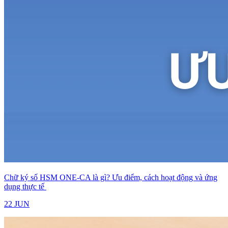
Chữ ký số HSM ONE-CA là gì? Ưu điểm, cách hoạt động và ứng
dụng thực tế
22 JUN