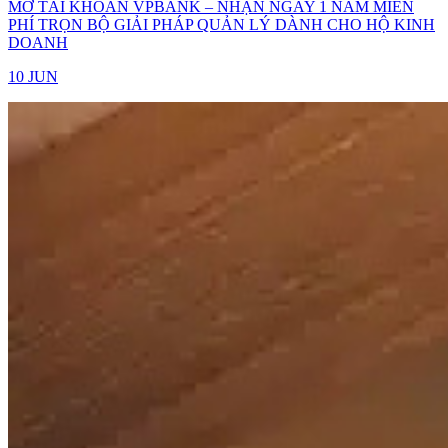
MỞ TÀI KHOẢN VPBANK – NHẬN NGAY 1 NĂM MIỄN
PHÍ TRỌN BỘ GIẢI PHÁP QUẢN LÝ DÀNH CHO HỘ KINH
DOANH
10 JUN