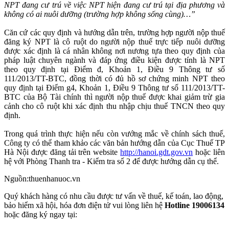
NPT đang cư trú về việc NPT hiện đang cư trú tại địa phương và
không có ai nuôi dưỡng (trường hợp không sống cùng)…”
Căn cứ các quy định và hướng dẫn trên, trường hợp người nộp thuế
đăng ký NPT là cô ruột do người nộp thuế trực tiếp nuôi dưỡng
được xác định là cá nhân không nơi nương tựa theo quy định của
pháp luật chuyên ngành và đáp ứng điều kiện được tính là NPT
theo quy định tại Điểm đ, Khoản 1, Điều 9 Thông tư số
111/2013/TT-BTC, đồng thời có đủ hồ sơ chứng minh NPT theo
quy định tại Điểm g4, Khoản 1, Điều 9 Thông tư số 111/2013/TT-
BTC của Bộ Tài chính thì người nộp thuế được khai giảm trừ gia
cảnh cho cô ruột khi xác định thu nhập chịu thuế TNCN theo quy
định.
Trong quá trình thực hiện nếu còn vướng mắc về chính sách thuế,
Công ty có thể tham khảo các văn bản hướng dẫn của Cục Thuế TP
Hà Nội được đăng tải trên website
http://hanoi.gdt.gov.vn
hoặc liên
hệ với Phòng Thanh tra - Kiểm tra số 2 để được hướng dẫn cụ thể.
Nguồn:thuenhanuoc.vn
Quý khách hàng có nhu cầu được tư vấn về thuế, kế toán, lao động,
bảo hiểm xã hội, hóa đơn điện tử vui lòng liên hệ
Hotline 19006134
hoặc đăng ký ngay tại: