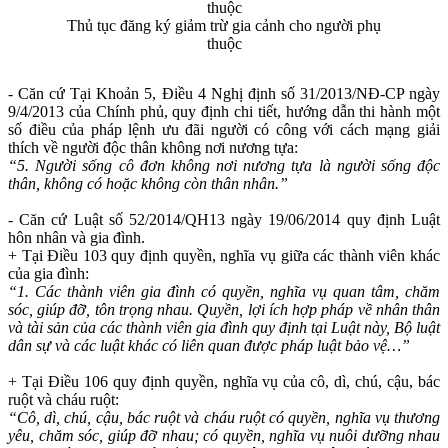
Thủ tục đăng ký giảm trừ gia cảnh cho người phụ
thuộc
- Căn cứ Tại Khoản 5, Điều 4 Nghị định số 31/2013/NĐ-CP ngày
9/4/2013 của Chính phủ, quy định chi tiết, hướng dẫn thi hành một
số điều của pháp lệnh ưu đãi người có công với cách mạng giải
thích về người độc thân không nơi nương tựa:
“5. Người sống cô đơn không nơi nương tựa là người sống độc
thân, không có hoặc không còn thân nhân.”
- Căn cứ Luật số 52/2014/QH13 ngày 19/06/2014 quy định Luật
hôn nhân và gia đình.
+ Tại Điều 103 quy định quyền, nghĩa vụ giữa các thành viên khác
của gia đình:
“1. Các thành viên gia đình có quyền, nghĩa vụ quan tâm, chăm
sóc, giúp đỡ, tôn trọng nhau. Quyền, lợi ích hợp pháp về nhân thân
và tài sản của các thành viên gia đình quy định tại Luật này, Bộ luật
dân sự và các luật khác có liên quan được pháp luật bảo vệ…”
+ Tại Điều 106 quy định quyền, nghĩa vụ của cô, dì, chú, cậu, bác
ruột và cháu ruột:
“Cô, dì, chú, cậu, bác ruột và cháu ruột có quyền, nghĩa vụ thương
yêu, chăm sóc, giúp đỡ nhau; có quyền, nghĩa vụ nuôi dưỡng nhau