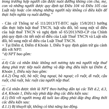
trong trường hợp người cần được nuôi dưỡng không còn cha, mẹ,
con và những người được quy định tại Điều 104 và Điều 105 của
Luật này hoặc còn nhưng những người này không có điều kiện để
thực hiện nghĩa vụ nuôi dưỡng.”
- Căn cứ Thông tư số 111/2013/TT-BTC ngày 15/8/2013 hướng
dẫn thực hiện luật thuế TNCN, luật sửa đổi, bổ sung một số điều
của luật thuế TNCN và nghị định số 65/2013/NĐ-CP của Chính
phủ quy định chi tiết một số điều của Luật Thuế TNCN và Luật sửa
đổi, bổ sung một số điều của Luật Thuế TNCN.
+ Tại Điểm d, Điểm đ Khoản 1, Điều 9 quy định giảm trừ gia cảnh
đối với NPT:
“d) NPT bao gồm:
…
d.4) Các cá nhân khác không nơi nương tựa mà người nộp thuế
đang phải trực tiếp nuôi dưỡng và đáp ứng điều kiện tại Điểm đ,
Khoản 1, Điều này bao gồm:
d.4.2) Ông nội, bà nội; ông ngoại, bà ngoại; cô ruột, dì ruột, cậu
ruột, chú ruột, bác ruột của người nộp thuế.
…
đ) Cá nhân được tính là NPT theo hướng dẫn tại các Tiết d.2, d.3,
d.4, Khoản 1, Điều này phải đáp ứng các điều kiện sau:
đ.1) Đối với người trong độ tuổi lao động phải đáp ứng đồng thời
các điều kiện sau:
đ.1.1) Bị khuyết tật, không có khả năng lao động.