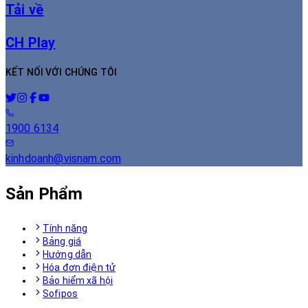
Tải về
CH Play
KẾT NỐI VỚI CHÚNG TÔI
1900 6134
kinhdoanh@visnam.com
Sản Phẩm
Tính năng
Bảng giá
Hướng dẫn
Hóa đơn điện tử
Bảo hiểm xã hội
Sofipos