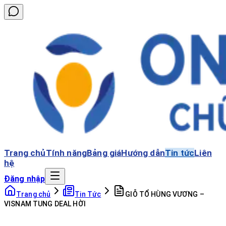
Trang chủ
Tính năng
Bảng giá
Hướng dẫn
Tin tức
Liên
hệ
Đăng nhập
Trang chủ
Tin Tức
GIỖ TỔ HÙNG VƯƠNG –
VISNAM TUNG DEAL HỜI