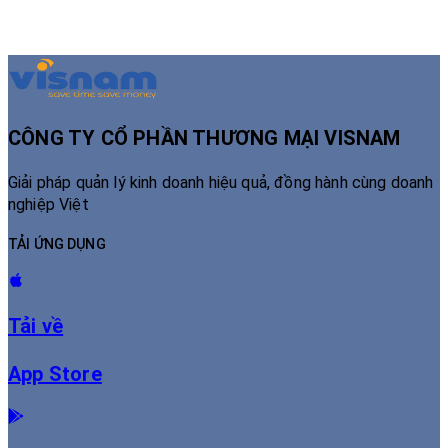
Cách tạo chữ ký số cá nhân đơn giản, đúng quy định mới nhất 2026
25/03/2026
CÔNG TY CỔ PHẦN THƯƠNG MẠI VISNAM
Giải pháp quản lý kinh doanh hiệu quả, đồng hành cùng doanh
nghiệp Việt
TẢI ỨNG DỤNG
Tải về
App Store